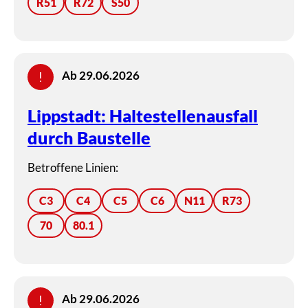
R51
R72
S50
Ab 29.06.2026
Lippstadt: Haltestellenausfall
durch Baustelle
Betroffene Linien:
C3
C4
C5
C6
N11
R73
70
80.1
Ab 29.06.2026