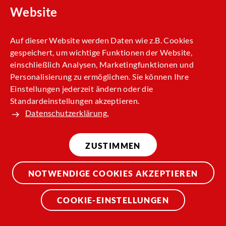
Website
Ab 26.05.2026
Auf dieser Website werden Daten wie z.B. Cookies
gespeichert, um wichtige Funktionen der Website,
Osnabrück: Haltestellenausfall
einschließlich Analysen, Marketingfunktionen und
durch Baumaßnahme
Personalisierung zu ermöglichen. Sie können Ihre
Einstellungen jederzeit ändern oder die
Betroffene Linien:
Standardeinstellungen akzeptieren.
Datenschutzerklärung.
N19
ZUSTIMMEN
Ab 22.05.2026
NOTWENDIGE COOKIES AKZEPTIEREN
Beckum: Haltestellenausfälle
COOKIE-EINSTELLUNGEN
durch Baustelle