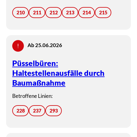
210
211
212
213
214
215
Ab 25.06.2026
Püsselbüren:
Haltestellenausfälle durch
Baumaßnahme
Betroffene Linien:
228
237
293