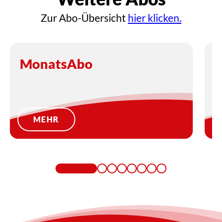
Zur Abo-Übersicht
hier klicken.
MonatsAbo
6
MEHR