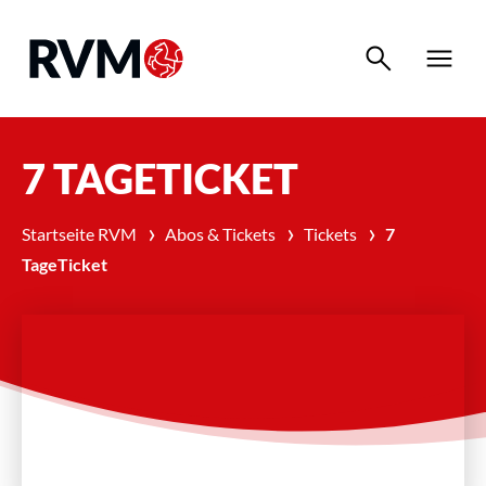
search
menu
7 TAGETICKET
›
›
›
Startseite RVM
Abos & Tickets
Tickets
7
TageTicket