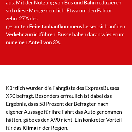
aus. Mit der Nutzung von Bus und Bahn reduzieren
sich diese Menge deutlich. Etwa um den Faktor
zehn. 27% des
gesamten
Feinstaubaufkommens
lassen sich auf den
Verkehr zurückführen. Busse haben daran wiederum
nur einen Anteil von 3%.
Kürzlich wurden die Fahrgäste des ExpressBusses
X90 befragt. Besonders erfreulich ist dabei das
Ergebnis, dass 58 Prozent der Befragten nach
eigener Aussage für ihre Fahrt das Auto genommen
hätten, gäbe es den X90 nicht. Ein konkreter Vorteil
für das
Klima
in der Region.