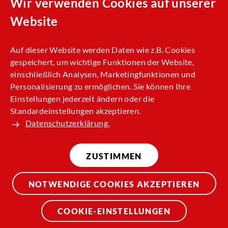
Wir verwenden Cookies auf unserer
Nachhaltigkeit
Website
Allgemeine Einkaufsbedingungen (AEB)
Kontakt
Auf dieser Website werden Daten wie z.B. Cookies
gespeichert, um wichtige Funktionen der Website,
Impressum
einschließlich Analysen, Marketingfunktionen und
Datenschutz
Personalisierung zu ermöglichen. Sie können Ihre
Einstellungen jederzeit ändern oder die
Standardeinstellungen akzeptieren.
Datenschutzerklärung.
ZUSTIMMEN
NOTWENDIGE COOKIES AKZEPTIEREN
© 2026 Regionalverkehr Münsterland GmbH
COOKIE-EINSTELLUNGEN