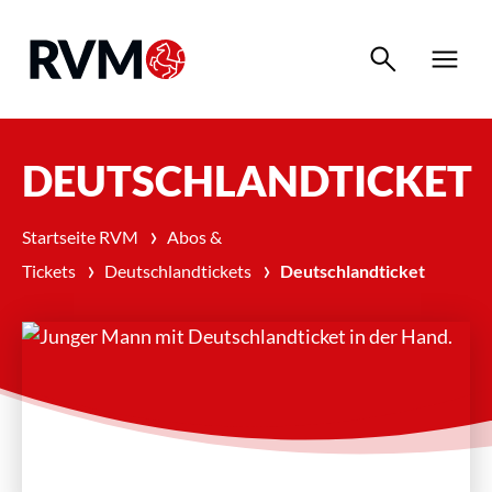
search
menu
DEUTSCHLANDTICKET
›
Startseite RVM
Abos &
›
›
Tickets
Deutschlandtickets
Deutschlandticket