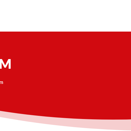
UM
um