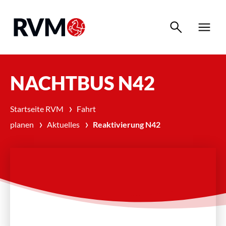
search
menu
NACHTBUS N42
›
Startseite RVM
Fahrt
›
›
planen
Aktuelles
Reaktivierung N42